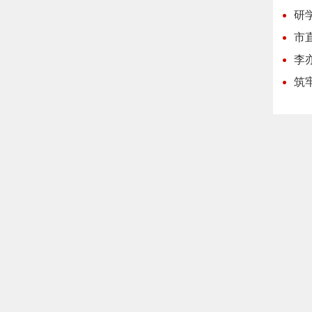
研
市
李
筑