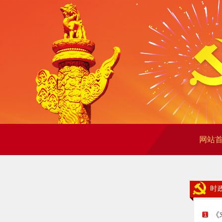
网站
时
《