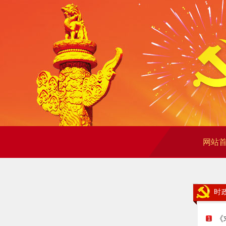
网站
时
《