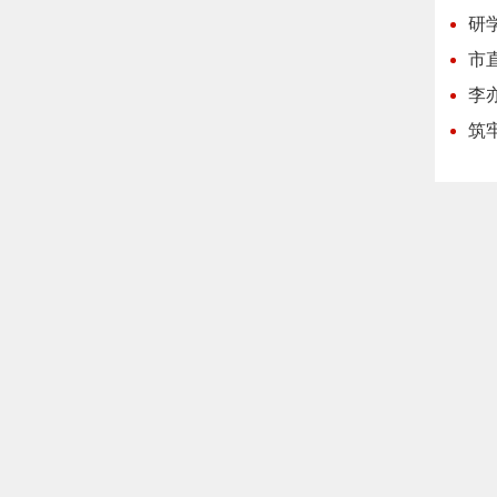
研
市
李
筑