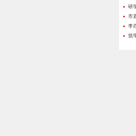
研
市
李
筑