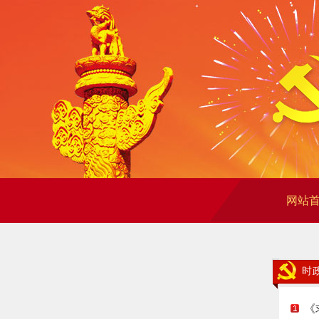
网站
时
《