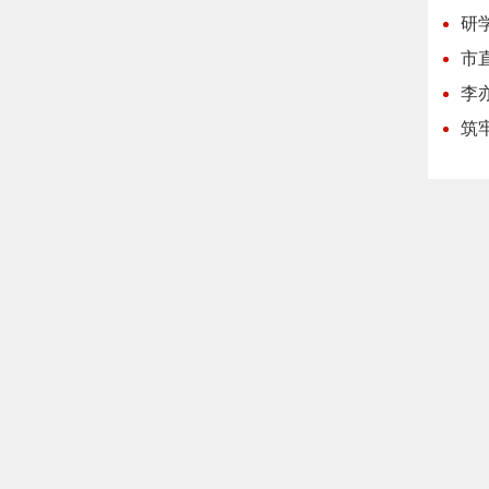
研
市
李
筑