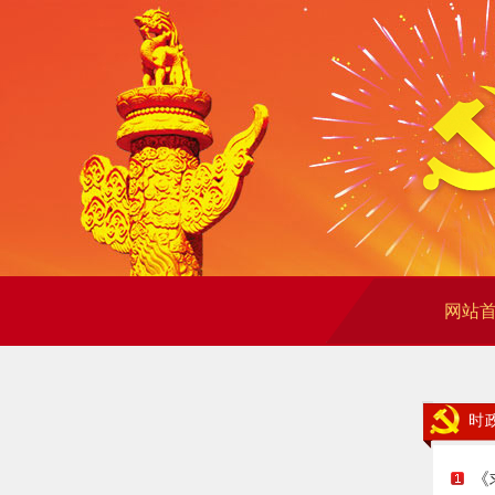
网站
时
《