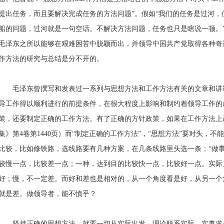
提出任务，而且要解决完成任务的方法问题”。假如“我们的任务是过河
船的问题，过河就是一句空话。不解决方法问题，任务也只是瞎说一顿。”（
毛泽东之所以能够在艰难困苦中脱颖而出，并领导中国共产党取得各种奇
作方法的研究与总结是分不开的。
毛泽东曾撰写和发表过一系列与思想方法和工作方法有关的文章和讲
导工作得以顺利进行的前提条件，在很大程度上影响和制约着领导工作的
策，还要制定正确的工作方法。有了正确的方针政策，如果在工作方法上
集》第4卷第1440页）而“制定正确的工作方法”，“思想方法”要对头，
比较，比如修铁路，选线路要有几种方案，在几条线路里头选一条；“做
较慢一点，比较差一点；一种，达到目的比较快一点，比较好一点。实际
好；慢，不一定差。而好和差也是相对的，从一个角度看是好，从另一个
就是差。做领导者，能不慎乎？
坚持正确的思想方法，就要一切从实际出发，理论联系实际，实事求