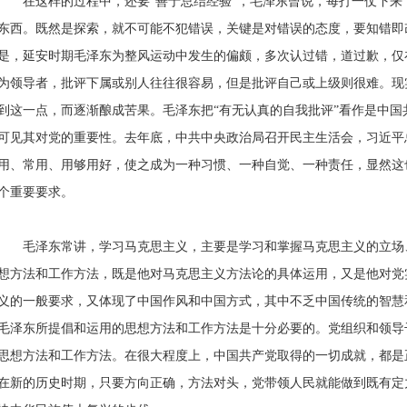
在这样的过程中，还要“善于总结经验”，毛泽东曾说，每打一仗下
东西。既然是探索，就不可能不犯错误，关键是对错误的态度，要知错即
是，延安时期毛泽东为整风运动中发生的偏颇，多次认过错，道过歉，仅
为领导者，批评下属或别人往往很容易，但是批评自己或上级则很难。现
到这一点，而逐渐酿成苦果。毛泽东把“有无认真的自我批评”看作是中
可见其对党的重要性。去年底，中共中央政治局召开民主生活会，习近平
用、常用、用够用好，使之成为一种习惯、一种自觉、一种责任，显然这
个重要要求。
毛泽东常讲，学习马克思主义，主要是学习和掌握马克思主义的立场
想方法和工作方法，既是他对马克思主义方法论的具体运用，又是他对党
义的一般要求，又体现了中国作风和中国方式，其中不乏中国传统的智慧
毛泽东所提倡和运用的思想方法和工作方法是十分必要的。党组织和领导
思想方法和工作方法。在很大程度上，中国共产党取得的一切成就，都是
在新的历史时期，只要方向正确，方法对头，党带领人民就能做到既有定