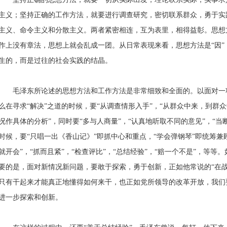
主义；坚持正确的工作方法，就要进行调查研究，密切联系群众，勇于实
主义、命令主义和分散主义。两者紧密相连，互为表里，相得益彰。思想
作上没有章法，思想上就会乱成一团。从日常表现来看，思想方法是“因”
生的，而是过往的社会实践的结晶。
毛泽东所论述的思想方法和工作方法是非常细致和全面的。以面对一
么在寻求“解决”之道的时候，要“从调查情形入手”，“从群众中来，到群众
况作具体的分析”，同时要“多与人商量”，“认真地听取不同的意见”，“
时候，要“只唱一出《香山记》”即抓中心和重点，“学会弹钢琴”即统筹兼
就开会”，“抓而且紧”，“检查评比”，“总结经验”，“赔一个不是”，等
要的是，面对新情况新问题，要敢于探索，勇于创新，正如他常说的“在战
只有干起来才能真正地懂得如何来干，也正如党所领导的改革开放，我们
进一步探索和创新。