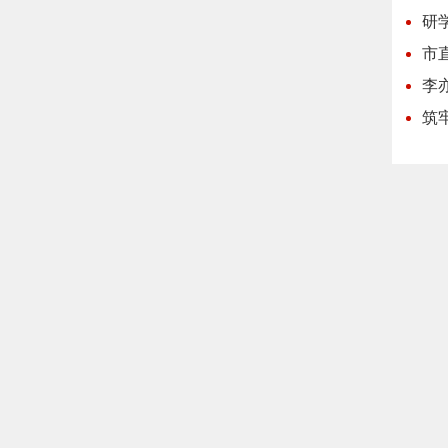
研
市
李
筑