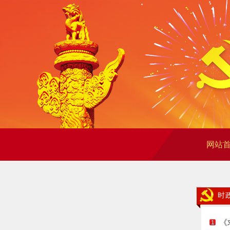
网站
时
《