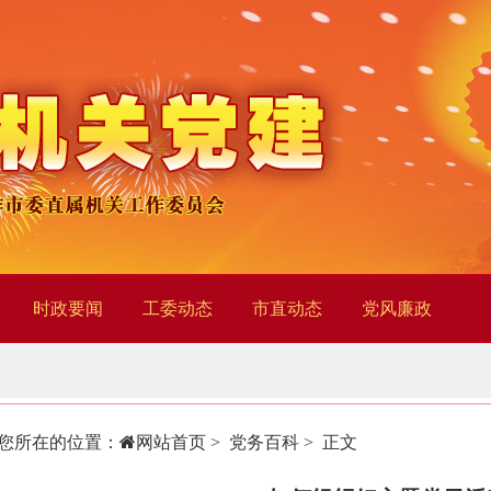
时政要闻
工委动态
市直动态
党风廉政
您所在的位置：
网站首页
>
党务百科
> 正文