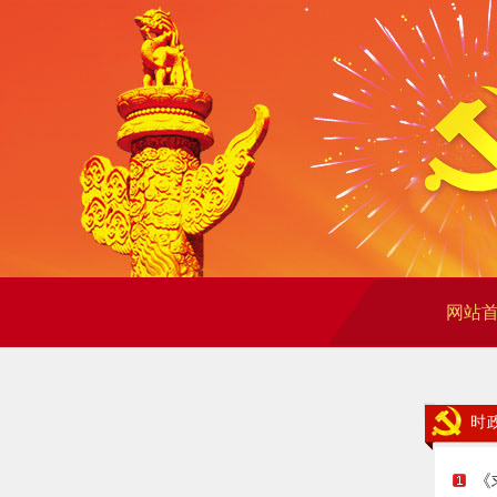
网站
时
《