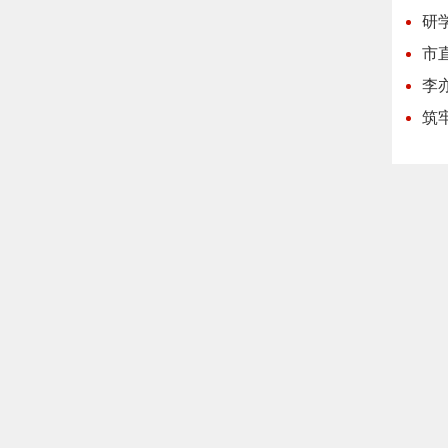
研
市
李
筑