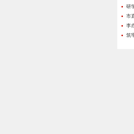
研
市
李
筑