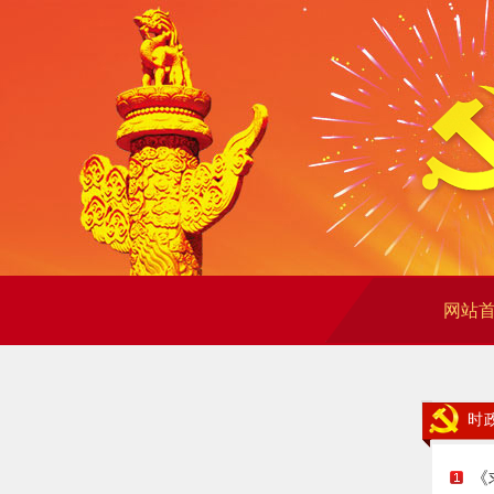
网站
时
《