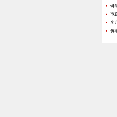
研
市
李
筑