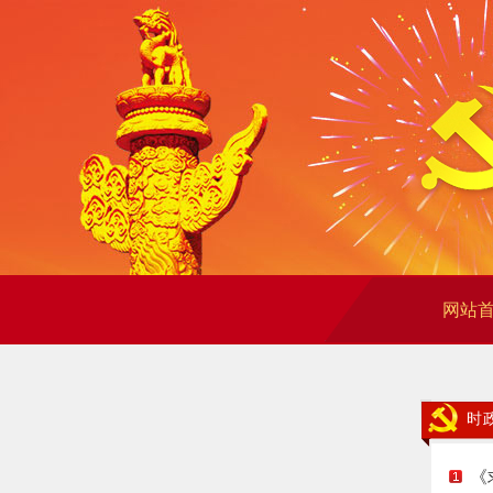
网站
时
《