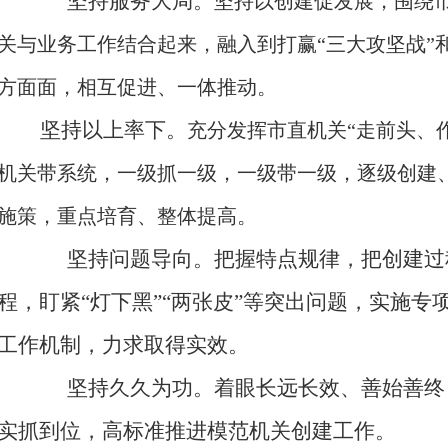
坚持
服务大局
。
坚持以创建促发展，围绕
关与业务工作结合起来，融入到
打赢
“三大攻坚战”
方面面，
相互促进、一体推动。
坚持以上率下。
充分发挥
市
直机关
“走前头、
机关带系统，
一级抓一级，一级带一级，
逐级
创建
施策，重点培育、
整体提高。
坚持问题导向。
把握特点规律，把创建过
程，
盯紧
“灯下黑”“两张皮”等突出问题，实施专
工作机制，力求取得实效
。
坚持
久久为功
。
着眼长远长效、善始善终
实抓到位，高标准推进模范机关
创建
工作。