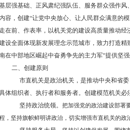
基层强基础、正风肃纪强队伍、服务群众强作风
内容，创建“让党中央放心、让人民群众满意的模
走在前、作表率，以机关党的建设高质量推动经
建设全面体现新发展理念示范城市，致力打造精
南在中部地区崛起中奋勇争先的主力军”提供坚
二、
创建
原则
市
直机关是政治机关，是推动中央
和省
委
具体组织者、执行者和服务者。
创建
模范机关必
坚持政治统领。
把加强党的政治建设部署
程，
坚持旗帜鲜明讲政治，
切实增强
市直
机关的政