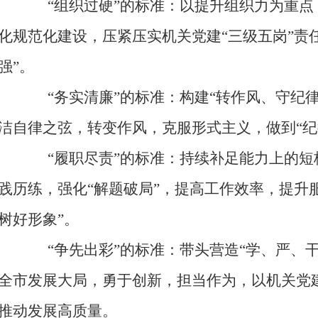
“组织过硬”的标准：
以提升组织力为重点
化规范化建设，压紧压实机关党建
“三级五岗”责
强”。
“
务实清廉
”的标准：
构建
“
转作风
、
守纪
洁自律之弦，
转变作风，克服形式主义
，做到
“
“
履职尽责
”的标准：
持续
补足能力上的短
践历练，强化
“解题破局”，提高工作效率，提升
树好形象”。
“
争先出彩
”的标准：
带头营造
“学、严、
全市发展大局，勇于创新，担当作为，以机关党
推动发展高质量
。