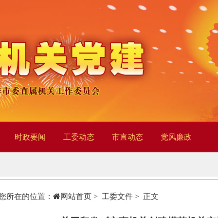
时政要闻
工委动态
市直动态
党风廉政
您所在的位置：
网站首页
>
工委文件
> 正文