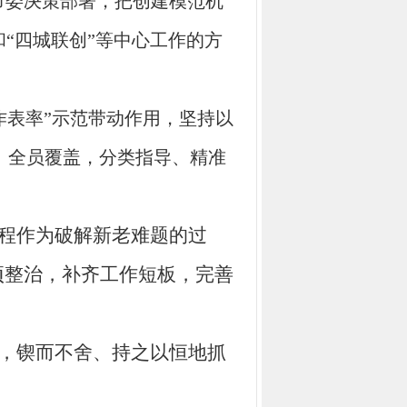
市委决策部署，把创建模范机
和
“四城联创”
等中心工作
的方
作表率”示范带动作用，
坚持
以
、全员覆盖，分类指导、精准
程作为破解新老难题的过
项整治，
补齐工作短板，
完善
，锲而不舍、持之以恒地抓