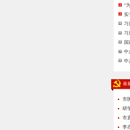
“
实
习
习
国
中
中
最
市
研
市
李