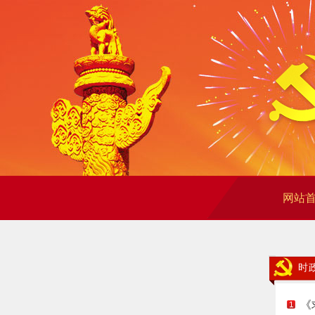
网站
时
《