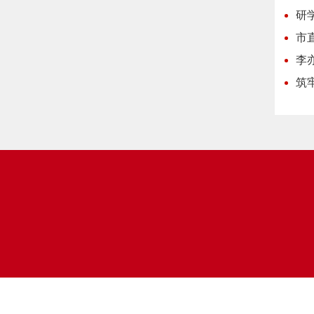
研
市
李
筑